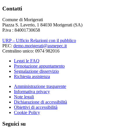
Contatti
Comune di Morigerati
Piazza S. Laverio, 1 84030 Morigerati (SA)
P.iva : 84001730658
URP – Ufficio Relazioni con il pubblico
PEC:
demo.morigerati@asmepec.it
Centralino unico: 0974 982016
Leggi le FAQ
Prenotazione appuntamento
Segnalazione disservizio
Richiesta assistenza
Amministrazione trasparente
Informativa privacy
Note legali
Dichiarazione di accessibilità
Obiettivi di accessibilità
Cookie Policy
Seguici su