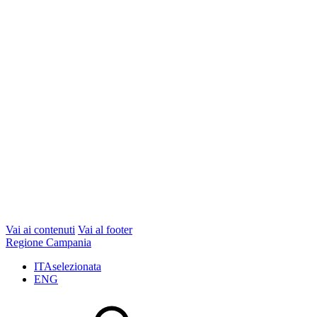
Vai ai contenuti
Vai al footer
Regione Campania
ITA
selezionata
ENG