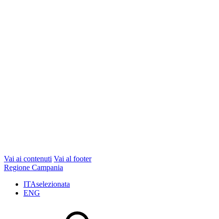
Vai ai contenuti
Vai al footer
Regione Campania
ITA
selezionata
ENG