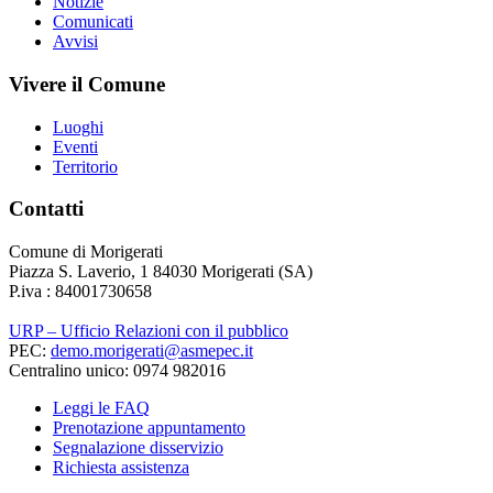
Notizie
Comunicati
Avvisi
Vivere il Comune
Luoghi
Eventi
Territorio
Contatti
Comune di Morigerati
Piazza S. Laverio, 1 84030 Morigerati (SA)
P.iva : 84001730658
URP – Ufficio Relazioni con il pubblico
PEC:
demo.morigerati@asmepec.it
Centralino unico: 0974 982016
Leggi le FAQ
Prenotazione appuntamento
Segnalazione disservizio
Richiesta assistenza