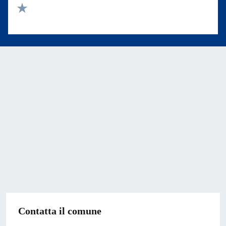
Valuta 2 stelle su 5
Valuta 1 stelle su 5
Contatta il comune