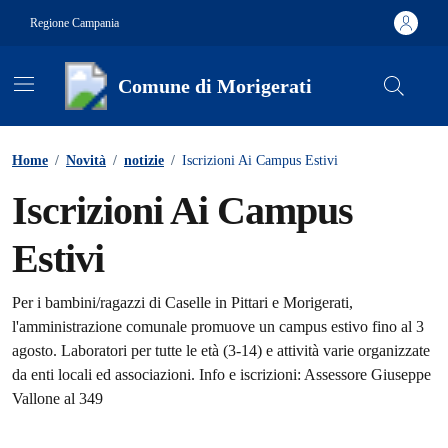
Vai ai contenuti
Vai al footer
Regione Campania
Comune di Morigerati
Contenuti in evidenza
Home
/
Novità
/
notizie
/
Iscrizioni Ai Campus Estivi
Iscrizioni Ai Campus
Estivi
Dettagli della notizia
Per i bambini/ragazzi di Caselle in Pittari e Morigerati,
l'amministrazione comunale promuove un campus estivo fino al 3
agosto. Laboratori per tutte le età (3-14) e attività varie organizzate
da enti locali ed associazioni. Info e iscrizioni: Assessore Giuseppe
Vallone al 349