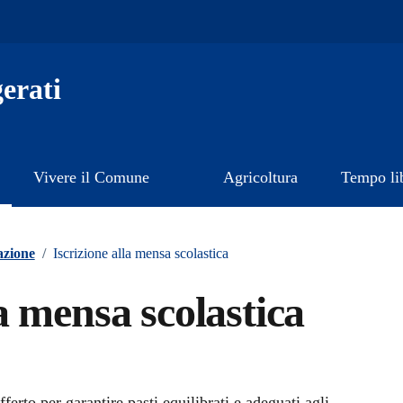
erati
Vivere il Comune
Agricoltura
Tempo li
azione
/
Iscrizione alla mensa scolastica
la mensa scolastica
ferto per garantire pasti equilibrati e adeguati agli