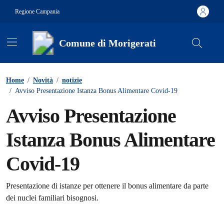
Vai ai contenuti
Vai al footer
Regione Campania
Comune di Morigerati
Contenuti in evidenza
Home
/
Novità
/
notizie
/
Avviso Presentazione Istanza Bonus Alimentare Covid-19
Avviso Presentazione
Istanza Bonus Alimentare
Covid-19
Dettagli della notizia
Presentazione di istanze per ottenere il bonus alimentare da parte
dei nuclei familiari bisognosi.