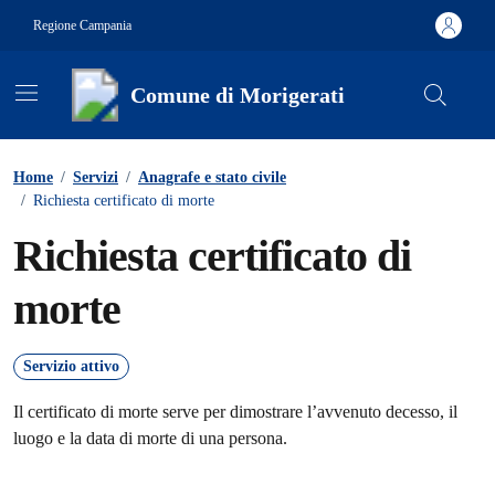
Vai ai contenuti
Vai al footer
Regione Campania
Comune di Morigerati
Contenuti in evidenza
Home
/
Servizi
/
Anagrafe e stato civile
/
Richiesta certificato di morte
Richiesta certificato di
morte
Servizio attivo
Il certificato di morte serve per dimostrare l’avvenuto decesso, il
luogo e la data di morte di una persona.