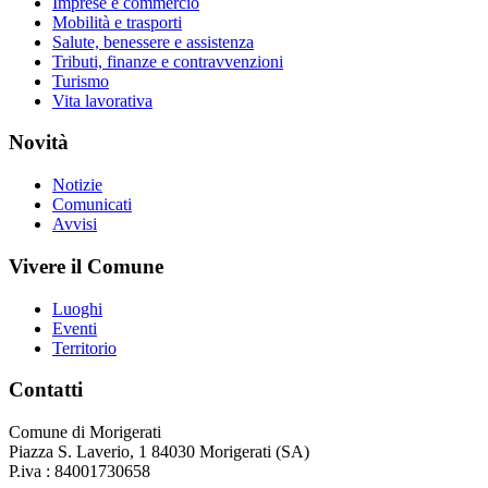
Imprese e commercio
Mobilità e trasporti
Salute, benessere e assistenza
Tributi, finanze e contravvenzioni
Turismo
Vita lavorativa
Novità
Notizie
Comunicati
Avvisi
Vivere il Comune
Luoghi
Eventi
Territorio
Contatti
Comune di Morigerati
Piazza S. Laverio, 1 84030 Morigerati (SA)
P.iva : 84001730658