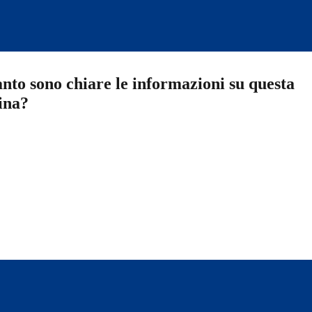
nto sono chiare le informazioni su questa
ina?
a 5 stelle su 5
a 4 stelle su 5
a 3 stelle su 5
a 2 stelle su 5
a 1 stelle su 5