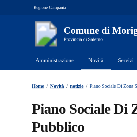
Vai ai contenuti
Vai al footer
Regione Campania
Comune di Morig
Provincia di Salerno
Amministrazione
Novità
Servizi
Contenuti in evidenza
Home
/
Novità
/
notizie
/
Piano Sociale Di Zona 
Piano Sociale Di 
Pubblico