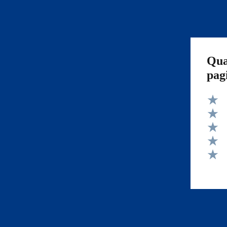
Qua
pag
Valut
Valut
Valut
Valut
Valut