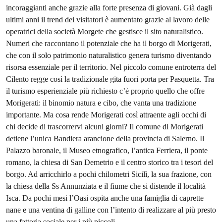
incoraggianti anche grazie alla forte presenza di giovani. Già dagli
ultimi anni il trend dei visitatori è aumentato grazie al lavoro delle
operatrici della società Morgete che gestisce il sito naturalistico.
Numeri che raccontano il potenziale che ha il borgo di Morigerati,
che con il solo patrimonio naturalistico genera turismo diventando
risorsa essenziale per il territorio. Nel piccolo comune entroterra del
Cilento regge così la tradizionale gita fuori porta per Pasquetta. Tra
il turismo esperienziale più richiesto c’è proprio quello che offre
Morigerati: il binomio natura e cibo, che vanta una tradizione
importante. Ma cosa rende Morigerati così attraente agli occhi di
chi decide di trascorrervi alcuni giorni? Il comune di Morigerati
detiene l’unica Bandiera arancione della provincia di Salerno. Il
Palazzo baronale, il Museo etnografico, l’antica Ferriera, il ponte
romano, la chiesa di San Demetrio e il centro storico tra i tesori del
borgo. Ad arricchirlo a pochi chilometri Sicilì, la sua frazione, con
la chiesa della Ss Annunziata e il fiume che si distende il località
Isca. Da pochi mesi l’Oasi ospita anche una famiglia di caprette
nane e una ventina di galline con l’intento di realizzare al più presto
una fattoria sociale per i più piccoli.