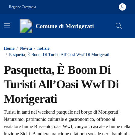
Vai ai contenuti
Vai al footer
Regione Campania
Comune di Morigerati
Contenuti in evidenza
Home
/
Novità
/
notizie
/
Pasquetta, È Boom Di Turisti All’Oasi Wwf Di Morigerati
Pasquetta, È Boom Di
Turisti All’Oasi Wwf Di
Morigerati
Dettagli della notizia
Turisti in tanti nel weekend pasquale nel borgo di Morigerati!
Natursimo, patrimonio culturale e gastronomico, offrono al
visitatore fiume Bussento, oasi Wwf, canyon, cascate e fiume nella
frazione Sicilì. Bandiera arancione e fattoria sociale per i bambini.