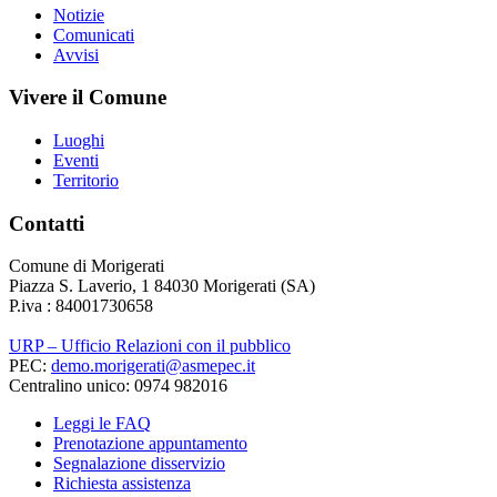
Notizie
Comunicati
Avvisi
Vivere il Comune
Luoghi
Eventi
Territorio
Contatti
Comune di Morigerati
Piazza S. Laverio, 1 84030 Morigerati (SA)
P.iva : 84001730658
URP – Ufficio Relazioni con il pubblico
PEC:
demo.morigerati@asmepec.it
Centralino unico: 0974 982016
Leggi le FAQ
Prenotazione appuntamento
Segnalazione disservizio
Richiesta assistenza