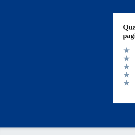
Qua
pag
Valut
Valut
Valut
Valut
Valut