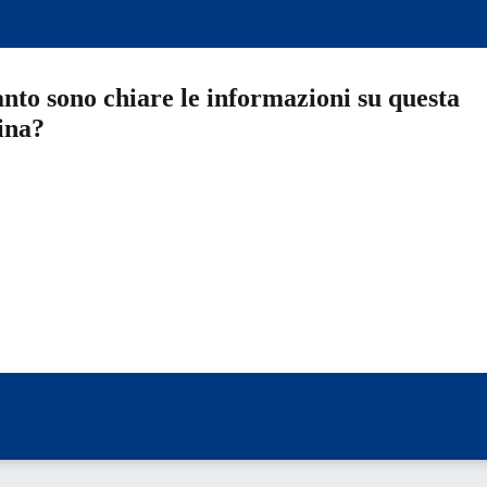
nto sono chiare le informazioni su questa
ina?
a 5 stelle su 5
a 4 stelle su 5
a 3 stelle su 5
a 2 stelle su 5
a 1 stelle su 5