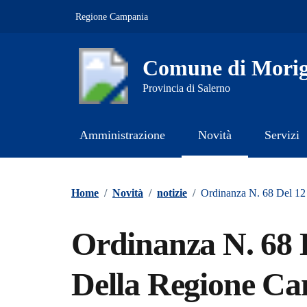
Vai ai contenuti
Vai al footer
Regione Campania
Comune di Morig
Provincia di Salerno
Amministrazione
Novità
Servizi
Contenuti in evidenza
Home
/
Novità
/
notizie
/
Ordinanza N. 68 Del 1
Ordinanza N. 68 
Della Regione C