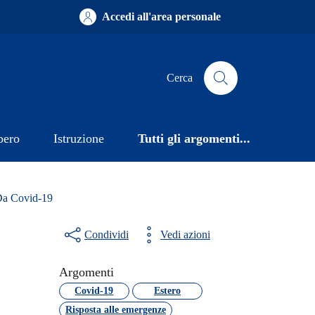
Accedi all'area personale
Cerca
bero
Istruzione
Tutti gli argomenti...
Da Covid-19
Condividi
Vedi azioni
Argomenti
Covid-19
Estero
Risposta alle emergenze