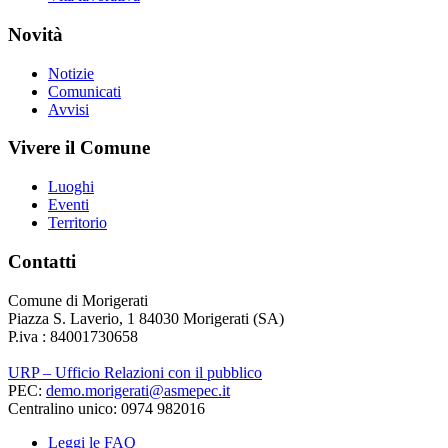
Novità
Notizie
Comunicati
Avvisi
Vivere il Comune
Luoghi
Eventi
Territorio
Contatti
Comune di Morigerati
Piazza S. Laverio, 1 84030 Morigerati (SA)
P.iva : 84001730658
URP – Ufficio Relazioni con il pubblico
PEC:
demo.morigerati@asmepec.it
Centralino unico: 0974 982016
Leggi le FAQ