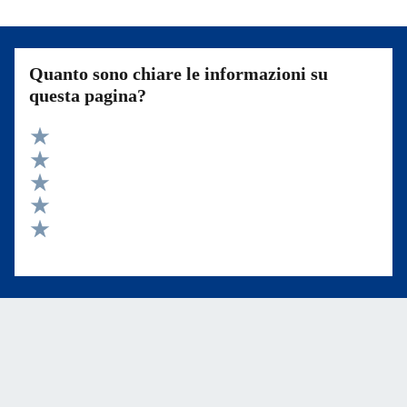
Quanto sono chiare le informazioni su
questa pagina?
Valuta 5 stelle su 5
Valuta 4 stelle su 5
Valuta 3 stelle su 5
Valuta 2 stelle su 5
Valuta 1 stelle su 5