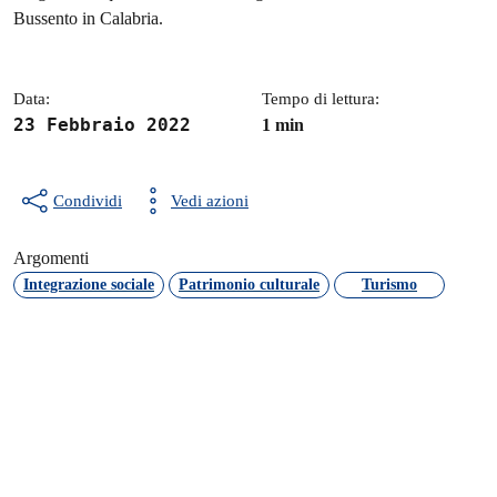
Dettagli della notizia
Bussento in Calabria.
Data:
Tempo di lettura:
23 Febbraio 2022
1 min
Condividi
Vedi azioni
Argomenti
Integrazione sociale
Patrimonio culturale
Turismo