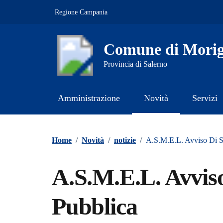
Vai ai contenuti
Vai al footer
Regione Campania
Comune di Morig
Provincia di Salerno
Amministrazione
Novità
Servizi
Contenuti in evidenza
Home
/
Novità
/
notizie
/
A.S.M.E.L. Avviso Di S
A.S.M.E.L. Avviso
Pubblica