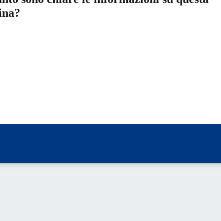
ina?
a 5 stelle su 5
a 4 stelle su 5
a 3 stelle su 5
a 2 stelle su 5
a 1 stelle su 5