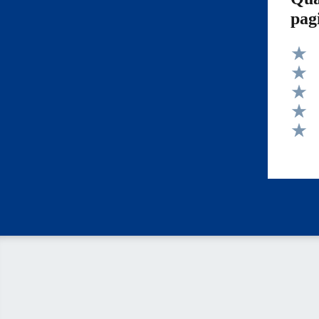
pag
Valut
Valut
Valut
Valut
Valut