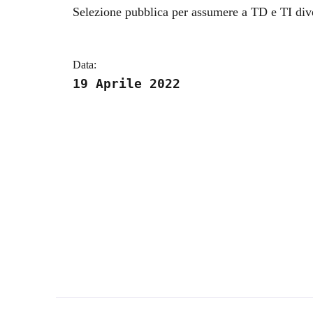
Dettagli della notizi
Selezione pubblica per assumere a TD e TI dive
Data:
19 Aprile 2022