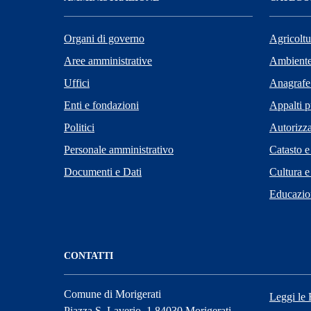
Organi di governo
Agricoltu
Aree amministrative
Ambient
Uffici
Anagrafe 
Enti e fondazioni
Appalti p
Politici
Autorizza
Personale amministrativo
Catasto e
Documenti e Dati
Cultura e
Educazio
CONTATTI
Comune di Morigerati
Leggi le
Piazza S. Laverio, 1 84030 Morigerati