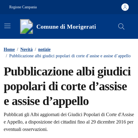
Vai ai contenuti
Vai al footer
Regione Campania
Comune di Morigerati
Contenuti in evidenza
Home
/
Novità
/
notizie
/
Pubblicazione albi giudici popolari di corte d’assise e assise d’appello
Pubblicazione albi giudici
popolari di corte d’assise
e assise d’appello
Dettagli della notizia
Pubblicati gli Albi aggiornati dei Giudici Popolari di Corte d'Assise
e Appello, a disposizione dei cittadini fino al 29 dicembre 2016 per
eventuali osservazioni.