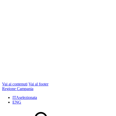
Vai ai contenuti
Vai al footer
Regione Campania
ITA
selezionata
ENG