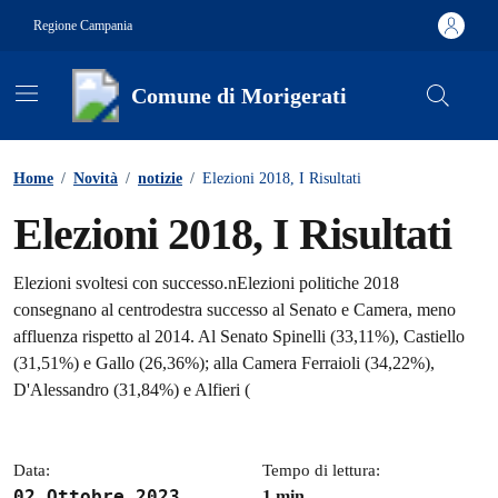
Vai ai contenuti
Vai al footer
Regione Campania
Comune di Morigerati
Contenuti in evidenza
Home
/
Novità
/
notizie
/
Elezioni 2018, I Risultati
Elezioni 2018, I Risultati
Dettagli della notizia
Elezioni svoltesi con successo.nElezioni politiche 2018
consegnano al centrodestra successo al Senato e Camera, meno
affluenza rispetto al 2014. Al Senato Spinelli (33,11%), Castiello
(31,51%) e Gallo (26,36%); alla Camera Ferraioli (34,22%),
D'Alessandro (31,84%) e Alfieri (
Data:
Tempo di lettura:
02 Ottobre 2023
1 min