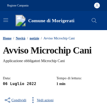
Vai ai contenuti
Vai al footer
Regione Campania
Comune di Morigerati
Contenuti in evidenza
Home
/
Novità
/
notizie
/
Avviso Microchip Cani
Avviso Microchip Cani
Dettagli della notizia
Applicazione obbligatori Microchip Cani
Data:
Tempo di lettura:
06 Luglio 2022
1 min
Condividi
Vedi azioni