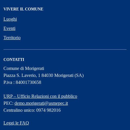
VIVERE IL COMUNE
Luoghi
Eventi
Territorio
CONTATTI
Comune di Morigerati
Piazza S. Laverio, 1 84030 Morigerati (SA)
P.iva : 84001730658
URP – Ufficio Relazioni con il pubblico
PEC:
demo.morigerati@asmepec.it
Centralino unico: 0974 982016
Leggi le FAQ