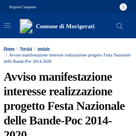
Vai ai contenuti
Vai al footer
Regione Campania
Comune di Morigerati
Contenuti in evidenza
Home
/
Novità
/
notizie
/
Avviso manifestazione interesse realizzazione progetto Festa Nazionale
delle Bande-Poc 2014-2020
Avviso manifestazione
interesse realizzazione
progetto Festa Nazionale
delle Bande-Poc 2014-
2020