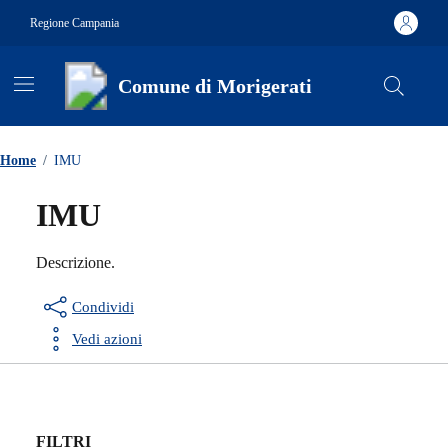
Vai ai contenuti
Vai al footer
Regione Campania
Comune di Morigerati
Contenuti in evidenza
Home
/
IMU
IMU
Descrizione.
Condividi
Vedi azioni
FILTRI