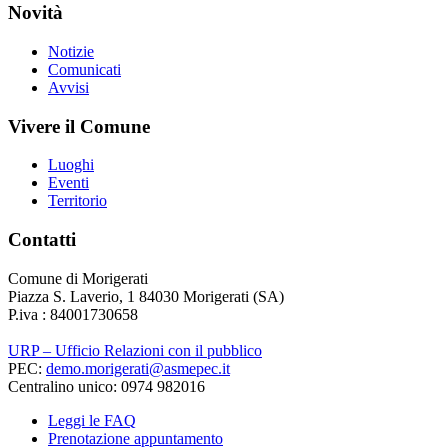
Novità
Notizie
Comunicati
Avvisi
Vivere il Comune
Luoghi
Eventi
Territorio
Contatti
Comune di Morigerati
Piazza S. Laverio, 1 84030 Morigerati (SA)
P.iva : 84001730658
URP – Ufficio Relazioni con il pubblico
PEC:
demo.morigerati@asmepec.it
Centralino unico: 0974 982016
Leggi le FAQ
Prenotazione appuntamento