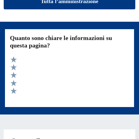
Tutta l’amministrazione
Quanto sono chiare le informazioni su
questa pagina?
Valuta 5 stelle su 5
Valuta 4 stelle su 5
Valuta 3 stelle su 5
Valuta 2 stelle su 5
Valuta 1 stelle su 5