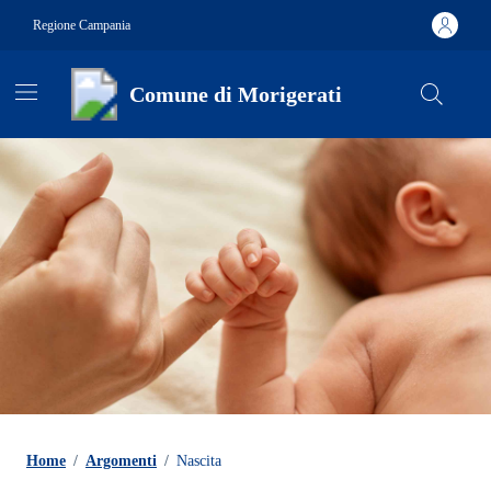
Vai ai contenuti
Vai al footer
Regione Campania
Comune di Morigerati
Contenuti in evidenza
Home
/
Argomenti
/
Nascita